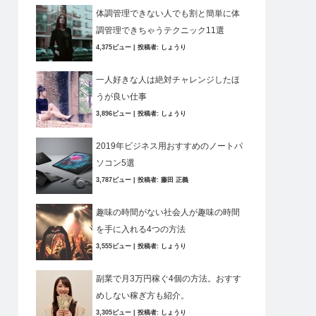
体調管理できない人でも割と簡単に体
調管理できちゃうテクニック11選
4,375ビュー
|
投稿者:
しょうり
一人好きな人は絶対チャレンジしたほ
うが良い仕事
3,896ビュー
|
投稿者:
しょうり
2019年ビジネス用おすすめのノートパ
ソコン5選
3,787ビュー
|
投稿者:
藤田 正義
趣味の時間がない社会人が趣味の時間
を手に入れる4つの方法
3,555ビュー
|
投稿者:
しょうり
副業で月3万円稼ぐ4個の方法。おすす
めしない稼ぎ方も紹介。
3,305ビュー
|
投稿者:
しょうり