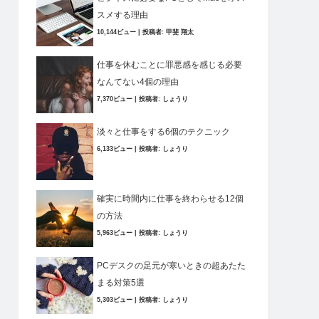
スメする理由
10,144ビュー
|
投稿者:
甲斐 翔太
仕事を休むことに罪悪感を感じる必要
なんてない4個の理由
7,370ビュー
|
投稿者:
しょうり
淡々と仕事をする6個のテクニック
6,133ビュー
|
投稿者:
しょうり
確実に時間内に仕事を終わらせる12個
の方法
5,963ビュー
|
投稿者:
しょうり
PCデスクの足元が寒いときの超あたた
まる対策5選
5,303ビュー
|
投稿者:
しょうり