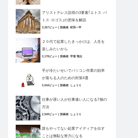
アリストテレス説得の3要素｢エトス･パ
トス･ロゴス｣の意味を解説
3,267ビュー
|
投稿者:
町田一平
２０代で起業したきっかけは、人生を
楽しみたいから
3,178ビュー
|
投稿者:
甲斐 翔太
手が冷たいせいでパソコン作業の効率
が落ちる人のための対策4選
3,044ビュー
|
投稿者:
しょうり
仕事が遅い人が仕事速い人になる7個の
方法
2,949ビュー
|
投稿者:
しょうり
誰もやってない起業アイディアを出す
ことは無駄な努力になる