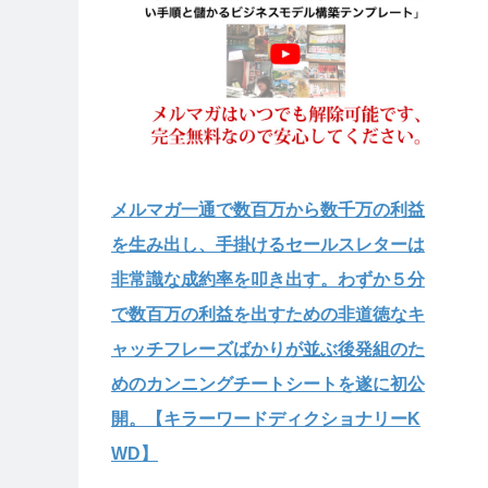
メルマガ一通で数百万から数千万の利益
を生み出し、手掛けるセールスレターは
非常識な成約率を叩き出す。わずか５分
で数百万の利益を出すための非道徳なキ
ャッチフレーズばかりが並ぶ後発組のた
めのカンニングチートシートを遂に初公
開。【キラーワードディクショナリーK
WD】