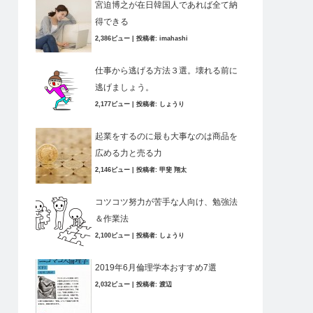
宮迫博之が在日韓国人であれば全て納
得できる
2,386ビュー
|
投稿者:
imahashi
仕事から逃げる方法３選。壊れる前に
逃げましょう。
2,177ビュー
|
投稿者:
しょうり
起業をするのに最も大事なのは商品を
広める力と売る力
2,146ビュー
|
投稿者:
甲斐 翔太
コツコツ努力が苦手な人向け、勉強法
＆作業法
2,100ビュー
|
投稿者:
しょうり
2019年6月倫理学本おすすめ7選
2,032ビュー
|
投稿者:
渡辺