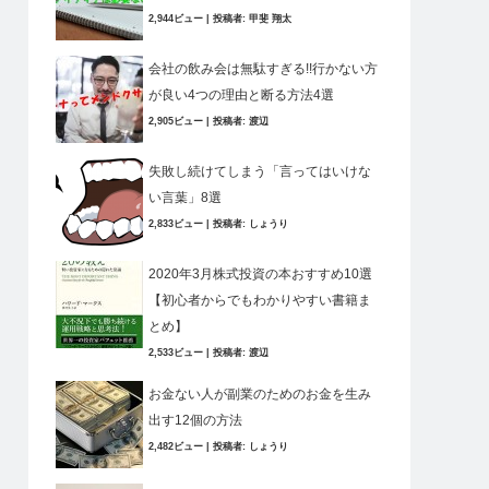
2,944ビュー
|
投稿者:
甲斐 翔太
会社の飲み会は無駄すぎる!!行かない方
が良い4つの理由と断る方法4選
2,905ビュー
|
投稿者:
渡辺
失敗し続けてしまう「言ってはいけな
い言葉」8選
2,833ビュー
|
投稿者:
しょうり
2020年3月株式投資の本おすすめ10選
【初心者からでもわかりやすい書籍ま
とめ】
2,533ビュー
|
投稿者:
渡辺
お金ない人が副業のためのお金を生み
出す12個の方法
2,482ビュー
|
投稿者:
しょうり