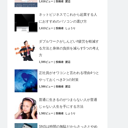
1,616ビュー
|
投稿者:
渡辺
ネットビジネスでこれから起業する人
におすすめのパソコンの選び方
1,613ビュー
|
投稿者:
しょうり
ダブルワークがしんどい!!疲労を軽減す
る方法と身体の負担を減らす5つの考え
方
1,595ビュー
|
投稿者:
渡辺
正社員がオワコンと言われる理由4つと
やっておくべき3つの対策
1,586ビュー
|
投稿者:
渡辺
普通に生きるのがつまらない人が普通
じゃない人生を手にする方法
1,582ビュー
|
投稿者:
しょうり
SNSは時間の無駄だからさっさとやめ