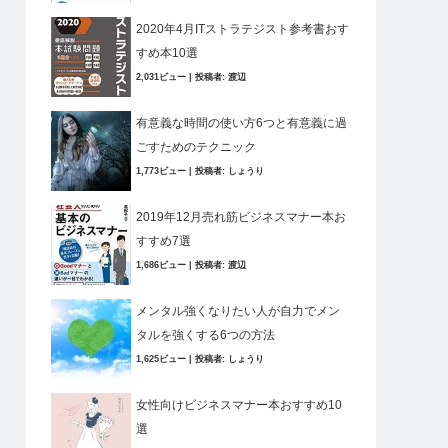
2020年4月ITストラテジスト参考書おす
すめ本10選
2,031ビュー
|
投稿者:
渡辺
有意義な時間の使い方6つと有意義に過
ごすためのテクニック
1,773ビュー
|
投稿者:
しょうり
2019年12月売れ筋ビジネスマナー本お
すすめ7選
1,686ビュー
|
投稿者:
渡辺
メンタル強くなりたい人が自力でメン
タルを強くする6つの方法
1,625ビュー
|
投稿者:
しょうり
女性向けビジネスマナー本おすすめ10
選