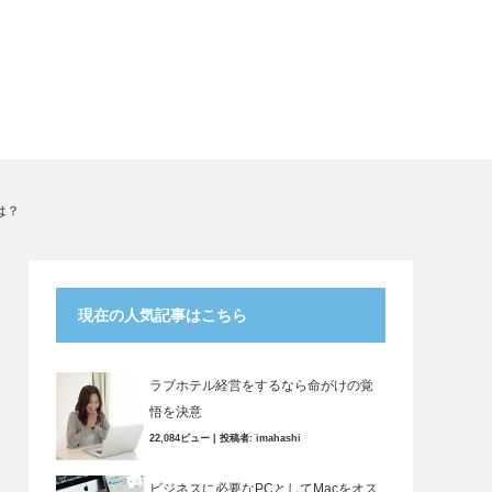
は？
現在の人気記事はこちら
ラブホテル経営をするなら命がけの覚
悟を決意
22,084ビュー
|
投稿者:
imahashi
ビジネスに必要なPCとしてMacをオス