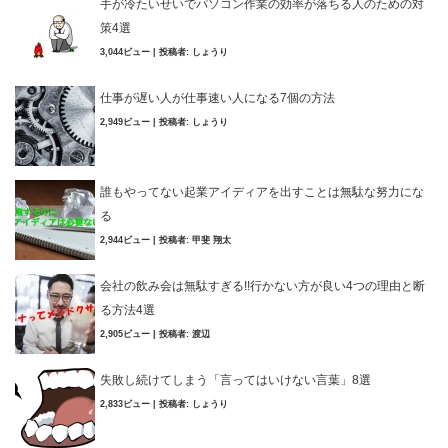
手が冷たいせいでパソコン作業の効率が落ちる人のための対
策4選
3,044ビュー
|
投稿者:
しょうり
仕事が遅い人が仕事速い人になる7個の方法
2,949ビュー
|
投稿者:
しょうり
誰もやってない起業アイディアを出すことは無駄な努力にな
る
2,944ビュー
|
投稿者:
甲斐 翔太
会社の飲み会は無駄すぎる!!行かない方が良い4つの理由と断
る方法4選
2,905ビュー
|
投稿者:
渡辺
失敗し続けてしまう「言ってはいけない言葉」8選
2,833ビュー
|
投稿者:
しょうり