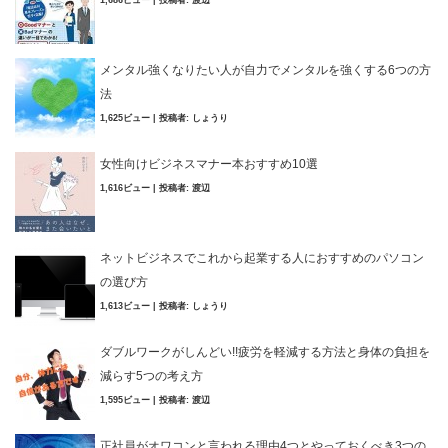
1,686ビュー
|
投稿者:
渡辺
メンタル強くなりたい人が自力でメンタルを強くする6つの方
法
1,625ビュー
|
投稿者:
しょうり
女性向けビジネスマナー本おすすめ10選
1,616ビュー
|
投稿者:
渡辺
ネットビジネスでこれから起業する人におすすめのパソコン
の選び方
1,613ビュー
|
投稿者:
しょうり
ダブルワークがしんどい!!疲労を軽減する方法と身体の負担を
減らす5つの考え方
1,595ビュー
|
投稿者:
渡辺
正社員がオワコンと言われる理由4つとやっておくべき3つの