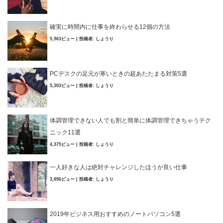
確実に時間内に仕事を終わらせる12個の方法
5,963ビュー
|
投稿者:
しょうり
PCデスクの足元が寒いときの超あたたまる対策5選
5,303ビュー
|
投稿者:
しょうり
体調管理できない人でも割と簡単に体調管理できちゃうテク
ニック11選
4,375ビュー
|
投稿者:
しょうり
一人好きな人は絶対チャレンジしたほうが良い仕事
3,896ビュー
|
投稿者:
しょうり
2019年ビジネス用おすすめのノートパソコン5選