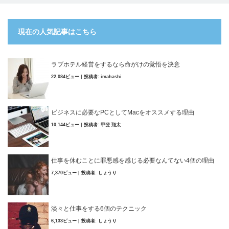
現在の人気記事はこちら
ラブホテル経営をするなら命がけの覚悟を決意
22,084ビュー
|
投稿者:
imahashi
ビジネスに必要なPCとしてMacをオススメする理由
10,144ビュー
|
投稿者:
甲斐 翔太
仕事を休むことに罪悪感を感じる必要なんてない4個の理由
7,370ビュー
|
投稿者:
しょうり
淡々と仕事をする6個のテクニック
6,133ビュー
|
投稿者:
しょうり