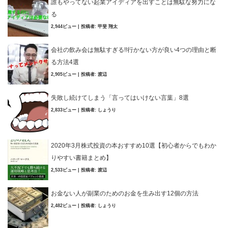
誰もやってない起業アイディアを出すことは無駄な努力にな
る
2,944ビュー
|
投稿者:
甲斐 翔太
会社の飲み会は無駄すぎる!!行かない方が良い4つの理由と断
る方法4選
2,905ビュー
|
投稿者:
渡辺
失敗し続けてしまう「言ってはいけない言葉」8選
2,833ビュー
|
投稿者:
しょうり
2020年3月株式投資の本おすすめ10選【初心者からでもわか
りやすい書籍まとめ】
2,533ビュー
|
投稿者:
渡辺
お金ない人が副業のためのお金を生み出す12個の方法
2,482ビュー
|
投稿者:
しょうり