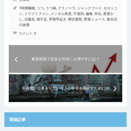
7時間睡眠
,
うつ
,
うつ病
,
グラノーラ
,
ジャンクフード
,
セロトニ
ン
,
トリプトファン
,
メンタル疾患
,
不規則
,
偏食
,
外出
,
夜更か
し
,
太陽光
,
寝不足
,
早寝早起き
,
樺沢紫苑
,
野菜ジュース
,
食生活
の改善
コメント:
0
暴落相場で資金を何倍にも増やすには？
年収低い仕事をしている人が年収を増やすためにや
るべき1つのこと
関連記事