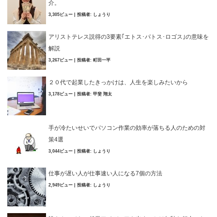
介。
3,305ビュー
|
投稿者:
しょうり
アリストテレス説得の3要素｢エトス･パトス･ロゴス｣の意味を
解説
3,267ビュー
|
投稿者:
町田一平
２０代で起業したきっかけは、人生を楽しみたいから
3,178ビュー
|
投稿者:
甲斐 翔太
手が冷たいせいでパソコン作業の効率が落ちる人のための対
策4選
3,044ビュー
|
投稿者:
しょうり
仕事が遅い人が仕事速い人になる7個の方法
2,949ビュー
|
投稿者:
しょうり