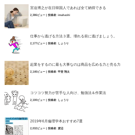
宮迫博之が在日韓国人であれば全て納得できる
2,386ビュー
|
投稿者:
imahashi
仕事から逃げる方法３選。壊れる前に逃げましょう。
2,177ビュー
|
投稿者:
しょうり
起業をするのに最も大事なのは商品を広める力と売る力
2,146ビュー
|
投稿者:
甲斐 翔太
コツコツ努力が苦手な人向け、勉強法＆作業法
2,100ビュー
|
投稿者:
しょうり
2019年6月倫理学本おすすめ7選
2,032ビュー
|
投稿者:
渡辺