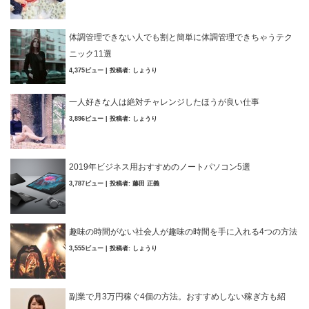
体調管理できない人でも割と簡単に体調管理できちゃうテク
ニック11選
4,375ビュー
|
投稿者:
しょうり
一人好きな人は絶対チャレンジしたほうが良い仕事
3,896ビュー
|
投稿者:
しょうり
2019年ビジネス用おすすめのノートパソコン5選
3,787ビュー
|
投稿者:
藤田 正義
趣味の時間がない社会人が趣味の時間を手に入れる4つの方法
3,555ビュー
|
投稿者:
しょうり
副業で月3万円稼ぐ4個の方法。おすすめしない稼ぎ方も紹