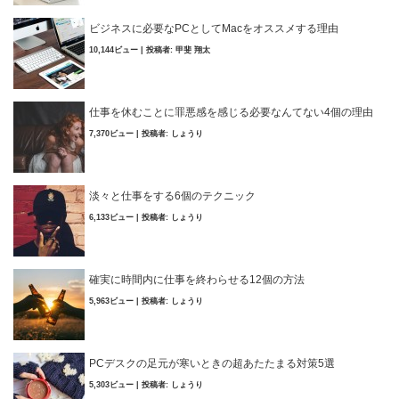
ビジネスに必要なPCとしてMacをオススメする理由
10,144ビュー
|
投稿者:
甲斐 翔太
仕事を休むことに罪悪感を感じる必要なんてない4個の理由
7,370ビュー
|
投稿者:
しょうり
淡々と仕事をする6個のテクニック
6,133ビュー
|
投稿者:
しょうり
確実に時間内に仕事を終わらせる12個の方法
5,963ビュー
|
投稿者:
しょうり
PCデスクの足元が寒いときの超あたたまる対策5選
5,303ビュー
|
投稿者:
しょうり