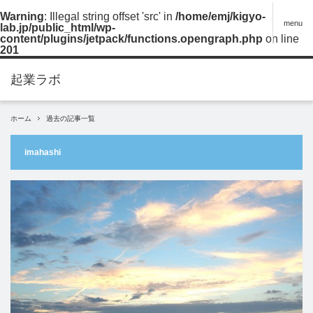
Warning
: Illegal string offset 'src' in
/home/emj/kigyo-
menu
lab.jp/public_html/wp-
content/plugins/jetpack/functions.opengraph.php
on line
201
ホーム
過去の記事一覧
imahashi