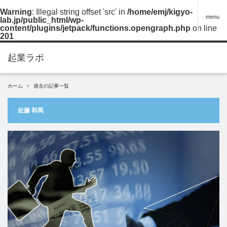
Warning
: Illegal string offset 'src' in
/home/emj/kigyo-
menu
lab.jp/public_html/wp-
content/plugins/jetpack/functions.opengraph.php
on line
201
ホーム
過去の記事一覧
佐藤 和馬